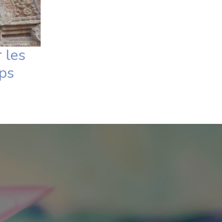
 les
rps