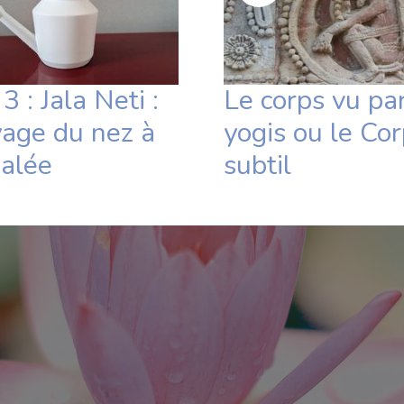
3 : Jala Neti :
Le corps vu par
yage du nez à
yogis ou le Co
salée
subtil