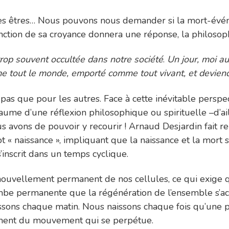
ces êtres… Nous pouvons nous demander si la mort-évén
 fonction de sa croyance donnera une réponse, la philoso
trop souvent occultée dans notre société
.
Un jour, moi aus
me tout le monde, emporté comme tout vivant, et deviend
pas que pour les autres. Face à cette inévitable perspect
le baume d’une réflexion philosophique ou spirituelle –d’
avons de pouvoir y recourir ! Arnaud Desjardin fait rem
 mot « naissance », impliquant que la naissance et la mor
s’inscrit dans un temps cyclique.
nouvellement permanent de nos cellules, ce qui exige qu
mbe permanente que la régénération de l’ensemble s’acc
ssons chaque matin. Nous naissons chaque fois qu’une 
mement du mouvement qui se perpétue.