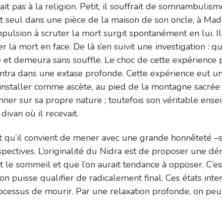
sait pas à la religion. Petit, il souffrait de somnambul
 était seul dans une pièce de la maison de son oncle, à M
ulsion à scruter la mort surgit spontanément en lui. Il 
 mort en face. De là s’en suivit une investigation : qu
et demeura sans souffle. Le choc de cette expérience 
entra dans une extase profonde. Cette expérience eut un e
r s’installer comme ascète, au pied de la montagne sac
nner sur sa propre nature ; toutefois son véritable ense
divan où il recevait.
qu’il convient de mener avec une grande honnêteté –s
ectives. L’originalité du Nidra est de proposer une dé
et le sommeil et que l’on aurait tendance à opposer. C’es
n puisse qualifier de radicalement final. Ces états inte
ocessus de mourir. Par une relaxation profonde, on peut