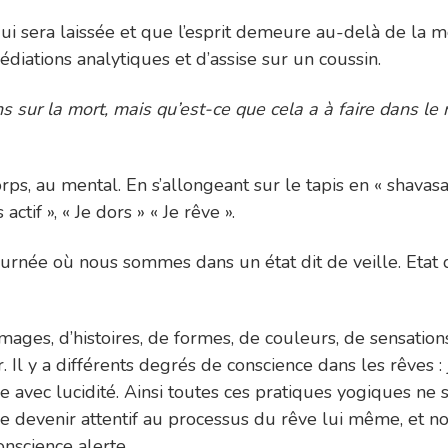
qui sera laissée et que l’esprit demeure au-delà de la
ations analytiques et d’assise sur un coussin.
 sur la mort, mais qu’est-ce que cela a à faire dans le 
orps, au mental. En s’allongeant sur le tapis en « shav
if », « Je dors » « Je rêve ».
urnée où nous sommes dans un état dit de veille. Etat
images, d’histoires, de formes, de couleurs, de sensatio
l y a différents degrés de conscience dans les rêves : je
êve avec lucidité. Ainsi toutes ces pratiques yogiques ne
 devenir attentif au processus du rêve lui même, et no
onscience alerte.