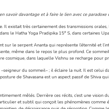
 en savoir davantage et à faire le lien avec ce paradoxe 
e. Il existait très certainement des transmissions orales,
e
 dans le Hatha Yoga Pradipika 15
S, dans certaines Upan
 sur le serpent Ananta qui représente l’éternité et l’inf
ésente, même dans le repos le plus profond. Ce sommei
ibre cosmique, dans laquelle Vishnu se recharge pour pr
é –seigneur du sommeil– ; il éclaire la nuit. Il est celu
a posture de Shavasana est un aspect passif de Shiva qu
imement mêlés. Derrière ces récits, c’est une vision du
articulier et subtil qui conçoit les phénomènes comme ét
maintien, de décroissance puis de résorption. Comme le