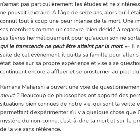
n’aimait pas particulièrement les études et ne s’intéres
ne pouvait l’extraire. A l’âge de seize ans, alors qu’il
connut tout à coup une peur intense de la mort. Une imp
ses membres comme un cadavre, bien décidé à regarder la
ses lèvres hermétiquement pour qu’aucun son ne sorte 
qui le transcende ne peut être atteint par la mort
.
»– Il 
suite de cet évènement, il quitta sa famille pour alle
était basé sur sa propre expérience et vise à se questio
continuent encore à affluer et se prosterner au pied du 
Ramana Maharshi a ouvert une voie de questionnement 
meurt ?
Beaucoup de philosophes ont apporté des persp
situations bien connues de notre vie, qui sont la veille 
permettant d’expérimenter s’il y a quelque chose que l’o
mystère du non-connu, c’est-à-dire la mort et sur le pr
de la vie sans référence.