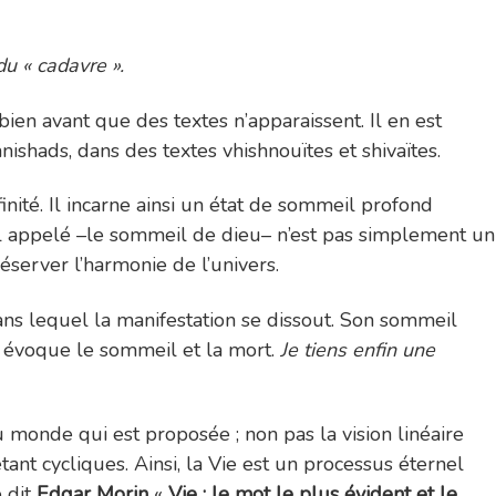
du « cadavre ».
 bien avant que des textes n’apparaissent. Il en est
ishads, dans des textes vhishnouïtes et shivaïtes.
inité. Il incarne ainsi un état de sommeil profond
l appelé –le sommeil de dieu– n’est pas simplement un
éserver l’harmonie de l’univers.
i dans lequel la manifestation se dissout. Son sommeil
i évoque le sommeil et la mort.
Je tiens enfin une
 monde qui est proposée ; non pas la vision linéaire
ant cycliques. Ainsi, la Vie est un processus éternel
 dit
Edgar Morin
«
Vie : le mot le plus évident et le