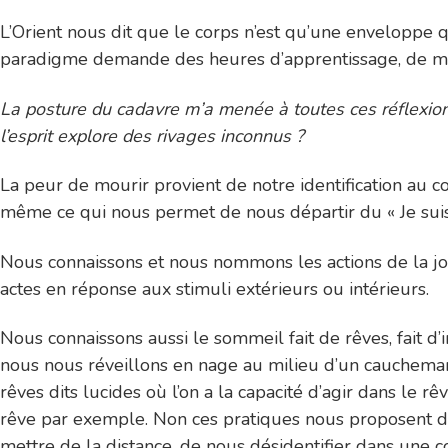
L’Orient nous dit que le corps n’est qu’une enveloppe 
paradigme demande des heures d’apprentissage, de médi
La posture du cadavre m’a menée à toutes ces réflexions
l’esprit explore des rivages inconnus ?
La peur de mourir provient de notre identification au c
même ce qui nous permet de nous départir du « Je suis act
Nous connaissons et nous nommons les actions de la jo
actes en réponse aux stimuli extérieurs ou intérieurs.
Nous connaissons aussi le sommeil fait de rêves, fait d’
nous nous réveillons en nage au milieu d’un cauchemar. I
rêves dits lucides où l’on a la capacité d’agir dans le r
rêve par exemple. Non ces pratiques nous proposent de
mettre de la distance, de nous désidentifier dans une c