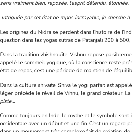
sens vraiment bien, reposée, l’esprit détendu, étonnée.
Intriguée par cet état de repos incroyable, je cherche à
Les origines du Nidra se perdent dans l’histoire de l’Ind
question dans les yogas sutras de Patanjali 200 à 500,
Dans la tradition vhishnouïte, Vishnu repose paisiblement
appelé le sommeil yogique, où la conscience reste pr
état de repos, c’est une période de maintien de l’équil
Dans la culture shivaïte, Shiva le yogi parfait est appel
léger précède le réveil de Vihnu, le grand créateur. L
piste…
Comme toujours en Inde, le mythe et le symbole sont int
occidentale avec un début et une fin. C’est un regard p
dans un mouvement très complexe fait de création, de 