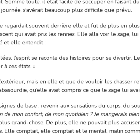
t. Somme toute, il était facile de s’occuper en faisant 
a journée, s’avérait beaucoup plus difficile que prévu.
Elle regardait souvent derrière elle et fut de plus en plu
cent qui avait pris les rennes. Elle alla voir le sage, l
é et elle entendit :
ées, l’esprit se raconte des histoires pour se divertir. L
r à ces états. »
’extérieur, mais en elle et que de vouloir les chasser re
asourdie, qu’elle avait compris ce que le sage lui avait 
signes de base : revenir aux sensations du corps, du so
oin de mon confort, de mon quotidien ? Je mangerais bien 
 plus grand-chose. De plus, elle ne pouvait plus accuser
ns. Elle comptait, elle comptait et le mental, malin comm