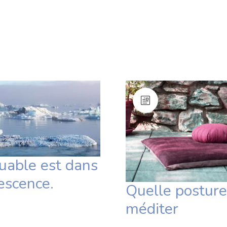
uable est dans
escence.
Quelle posture
méditer