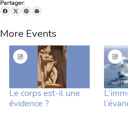
Partager:
More Events
Le corps est-il une
L’imm
évidence ?
l’évan