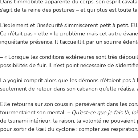
Dans l’immobilité apparente du corps, son esprit cavalai
s’agit de la reine des postures – et qui plus est toute l
L’isolement et l’insécurité s’immiscèrent petit à petit. 
Ce n’était pas « elle » le problème mais cet autre évanes
inquiétante présence. Il l’accueillit par un sourire édent
– « Lorsque les conditions extérieures sont très dépouill
possibilités de fuir. Il n’est point nécessaire de s’identifie
La yogini comprit alors que les démons n’étaient pas à l
seulement de retour dans son cabanon qu’elle réalisa, ab
Elle retourna sur son coussin, persévérant dans les con
tourmentaient son mental.
– Qu’est-ce que je fais là, l
de tsunami intérieur, la raison, la volonté ne pouvaient
pour sortir de l’œil du cyclone : compter ses respiratio