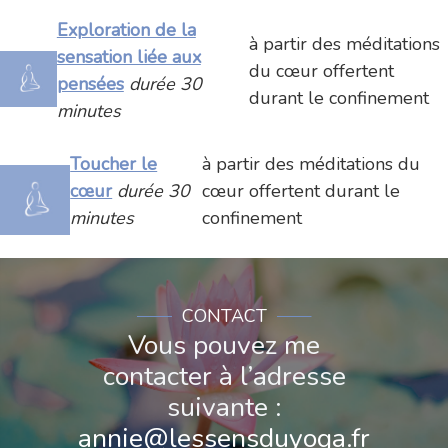
Exploration de la
à partir des méditations
sensation liée aux
du cœur offertent
pensées
durée 30
durant le confinement
minutes
Toucher le
à partir des méditations du
cœur
durée 30
cœur offertent durant le
minutes
confinement
CONTACT​
Vous pouvez me
contacter à l’adresse
suivante :
annie@lessensduyoga.fr